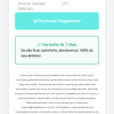
Data de validade
CVC
(MM/AA)
🔒 Processar Pagamento
✅ Garantia de 7 dias
Se não ficar satisfeito, devolvemos 100% do
seu dinheiro.
Este é um serviço de assinatura com recorrência e que será
renovada automaticamente, ao final de cada ciclo mensal, caso não
seja cancelada. É possível cancelar a renovação automática da
assinatura antes do início do próximo ciclo de faturamento. Para tal,
é preciso cancelar dentro do seu acesso à plataforma. Nesse caso, o
cancelamento é automático e não necessita de contato humano.
Alternativamente, é possível enviar um e-mail para
suporte@chatfunnel.com.br
solicitando o cancelamento da
renovação do plano com pelo menos 2 dias úteis de antecedência do