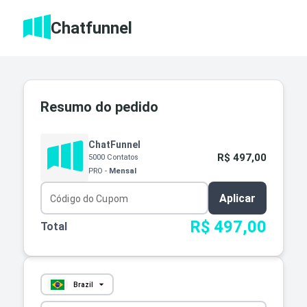
Chatfunnel
Resumo do pedido
ChatFunnel
R$ 497,00
5000 Contatos
PRO
-
Mensal
Aplicar
R$ 497,00
Total
arrow_drop_down
Brazil