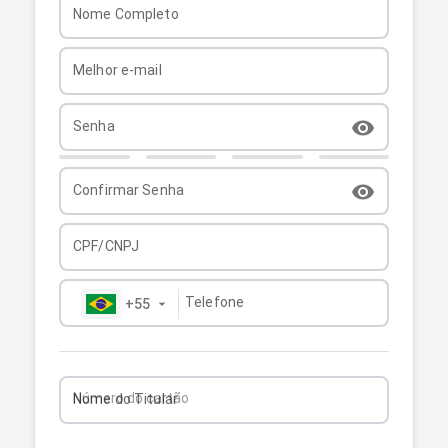
Nome Completo
Melhor e-mail
visibility
Senha
visibility
Confirmar Senha
CPF/CNPJ
Telefone
+55
arrow_drop_down
Número do cartão
Nome do Titular